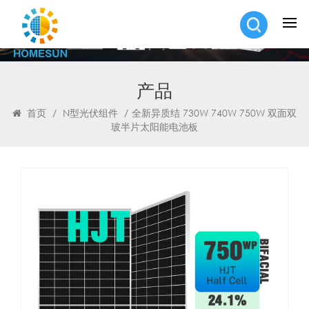
产品
首页
/
N型光伏组件
/
全新异质结 730W 740W 750W 双面双
玻半片太阳能电池板