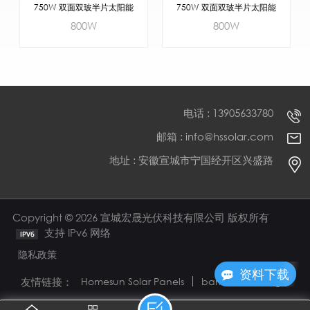
750W 双面双玻半片太阳能
750W 双面双玻半片太阳能
电池板
电池板
800W
800W
电话 : 13905633780
邮箱 : info@hssolar.com
地址 : 安徽宣城市宁国经开区兴盛路
了解更多
了解更多
Copyright © 2026 宣城宏晟光伏科技有限公司 版权所有
支持 IPv6 网络
隐私政策
现在咨询
资料下载
友情链接：
Homesun Solar Panels
bamboo flooring