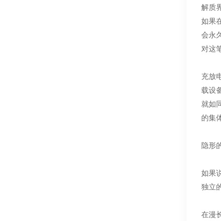
解质
如果
会永
对这
充放
载设
就如
的集
隐形
如果
独立
在漫