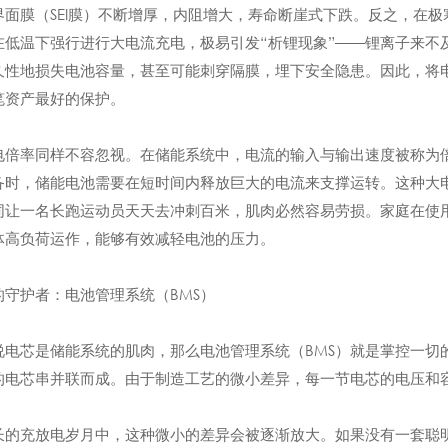
界面膜（SEI膜）不断增厚，内阻增大，寿命断崖式下跌。反之，在
在低温下强行进行大电流充电，极易引发“析锂现象”——锂离子来不
久性地损失电池容量，甚至可能刺穿隔膜，埋下安全隐患。因此，将
笔资产最好的保护。
电倍率同样不容忽视。在储能系统中，电流的输入与输出速度被称为
备时，储能电池需要在短时间内释放巨大的电流来支撑运转。这种大
同让一名长跑运动员天天去冲刺百米，肌肉必然容易劳损。家庭在使
体高负荷运作，能够有效减轻电池的压力。
的守护者：电池管理系统（BMS）
说电芯是储能系统的肌肉，那么电池管理系统（BMS）就是掌控一切
的电芯串并联而成。由于制造工艺的微小差异，每一节电芯的电压和
长的充放电岁月中，这种微小的差异会被逐渐放大。如果没有一套聪