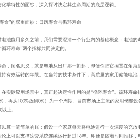
与化学特性的面纱，深入探讨决定其生命周期的底层逻辑。
“寿命”的双重面纱：日历寿命与循环寿命
讨电池能用多久之前，我们需要澄清一个行业内的基础概念：电池的
和“循环寿命”两个指标共同决定的。
寿命，顾名思义，就是电池从出厂那一刻起，即便你把它搁置在角落
维持有效运转的年限。在当前的技术条件下，高质量的家用储能电池，
，在实际应用场景中，真正起决定性作用的是“循环寿命”。循环寿命
00%，再从100%放到0%）为一个周期。目前市场上主流的家用储能
0次以上。
可以算一笔简单的账：假设一个家庭每天将电池进行一次深度的充放电循
理论上可以支撑这套系统连续运行超过16年。即便是随着时间推移，