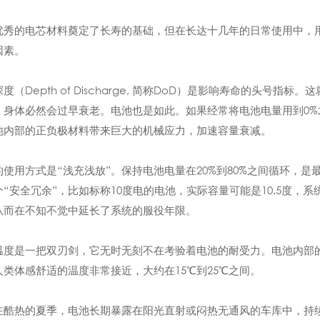
优秀的电芯材料奠定了长寿的基础，但在长达十几年的日常使用中，
因素。
度（Depth of Discharge, 简称DoD）是影响寿命的头
，身体必然会过早衰老。电池也是如此。如果经常将电池电量用到0%
池内部的正负极材料带来巨大的机械应力，加速容量衰减。
的使用方式是“浅充浅放”。保持电池电量在20%到80%之间循环，
个“安全冗余”，比如标称10度电的电池，实际容量可能是10.5度
从而在不知不觉中延长了系统的服役年限。
温度是一把双刃剑，它无时无刻不在考验着电池的耐受力。电池内部
人类体感舒适的温度非常接近，大约在15℃到25℃之间。
在酷热的夏季，电池长期暴露在阳光直射或闷热无通风的车库中，持