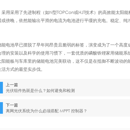
，采用采用了先进制程（如N型TOPCon或HJT技术）的高效能太
晨或傍晚，依然能输出平滑的电流为电池进行平缓的充电。稳定、纯
。
储能电池早已摆脱了早年间昂贵且脆弱的标签，演变成为了一个高度
合理的安装以及科学的使用习惯下，一套优质的磷酸铁锂家用储能系
太阳能板与车库里的储能电池完美联动，这不仅是在抵御不断波动的
生活方式的最坚实步伐。
上一篇
光伏组件热斑是什么？如何避免和检测
下一篇
离网光伏系统为什么必须搭配 MPPT 控制器？