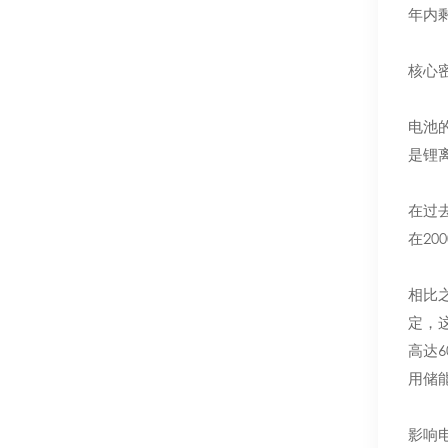
年内
核心
电池
是锂
在过
在2
相比
定，
高达
用储
影响