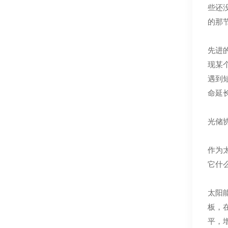
些还
的那
先进
现某
遇到
命延长
光储
作为
它什
太阳
板，
平，