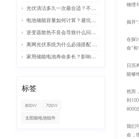
物理
光伏清洁多久一次最合适？不同地区差异大
电池储能容量如何计算？避坑指南看这里
揭开
逆变器散热不良会导致什么问题？如何改善
在探
离网光伏系统为什么必须搭配 MPPT 控制器？
命”
家用储能电池寿命多长？影响寿命的关键因素
日历
能够
标签
然而
到1
800W
700W
800
太阳能电池组件
我们
命，