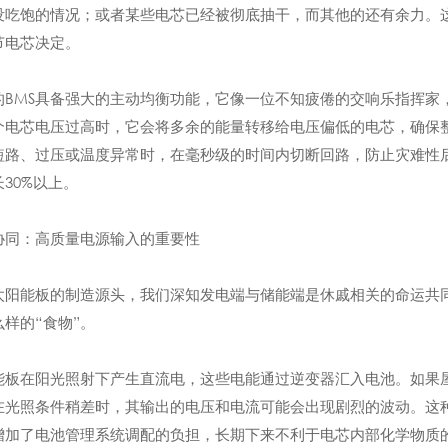
没吃饱的情况；或者某些电芯已经被彻底抽干，而其他的还有余力。这
节电芯决定。
的BMS具备强大的主动均衡功能，它像一位不知疲倦的交响乐指挥家
个电芯电压过高时，它会将多余的能量转移给电压偏低的电芯，确保整
短路、过压或温度异常时，在毫秒级的时间内切断回路，防止灾难性后
30%以上。
协同：高质量电源输入的重要性
太阳能板的制造源头，我们深知发电端与储能端是休戚相关的命运共
么样的“食物”。
能板在阳光照射下产生直流电，这些电能通过逆变器汇入电池。如果
在光照条件稍差时，其输出的电压和电流可能会出现剧烈的波动。这
增加了电池管理系统调配的负担，长期下来不利于电芯内部化学物质