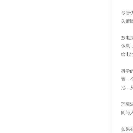
尽管
关键
放电深
休息
给电
科学
置一
池，
环境
间与
如果