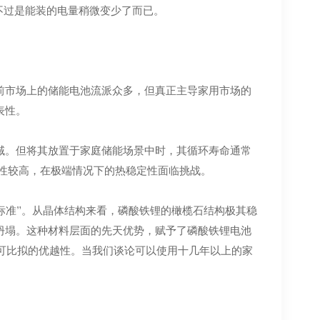
不过是能装的电量稍微变少了而已。
前市场上的储能电池流派众多，但真正主导家用市场的
表性。
域。但将其放置于家庭储能场景中时，其循环寿命通常
学活性较高，在极端情况下的热稳定性面临挑战。
金标准”。从晶体结构来看，磷酸铁锂的橄榄石结构极其稳
坍塌。这种材料层面的先天优势，赋予了磷酸铁锂电池
无可比拟的优越性。当我们谈论可以使用十几年以上的家