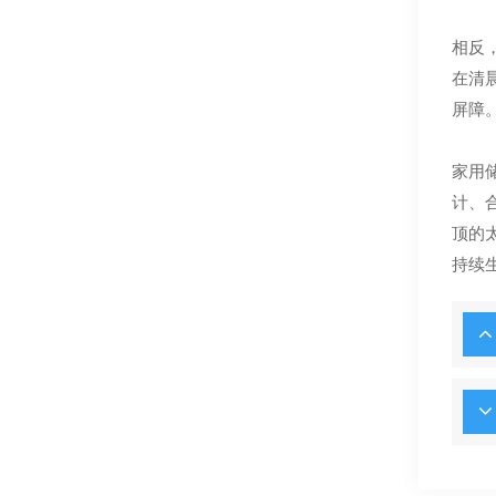
相反
在清
屏障
家用
计、
顶的
持续