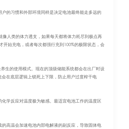
用户的习惯和外部环境同样是决定电池最终能走多远的
号指标。这就像人类的体力透支，如果每天都将体力耗尽到极点再
才开始充电，或者每次都强行充到100%的极限状态，会
是最养生的使用模式。现在的顶级储能系统都会在出厂时设
，系统会在底层逻辑上锁死上下限，防止用户过度榨干电
的化学反应对温度极为敏感。最适宜电池工作的温度区
续的高温会加速电池内部电解液的副反应，导致固体电