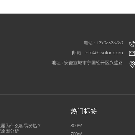
电话 : 13905633780
邮箱 : info@hssolar.com
地址 : 安徽宣城市宁国经开区兴盛路
热门标签
接器为什么容易发热？
800W
障原因分析
700W